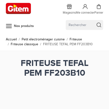
Allez au contenu
Magasins
Me connecter
Panier
Nos produits
Accueil
/
Petit électroménager cuisine
/
Friteuse
/
Friteuse classique
/
FRITEUSE TEFAL PEM FF203B10
FRITEUSE TEFAL
PEM FF203B10