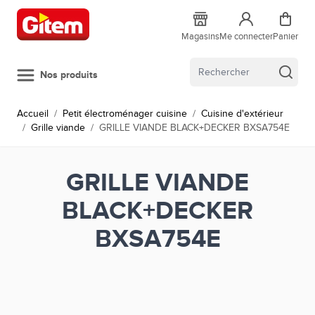
Allez au contenu
Magasins
Me connecter
Panier
Nos produits
Accueil
/
Petit électroménager cuisine
/
Cuisine d'extérieur
/
Grille viande
/
GRILLE VIANDE BLACK+DECKER BXSA754E
GRILLE VIANDE
BLACK+DECKER
BXSA754E