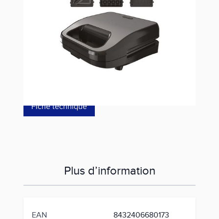
Référence
BXSA754E
49,00 €
dont éco-p
0,30 €
Fiche technique
Plus d’information
EAN
8432406680173