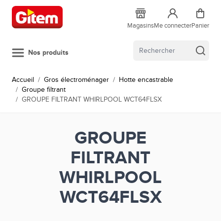
Allez au contenu
Magasins
Me connecter
Panier
Nos produits
Accueil
/
Gros électroménager
/
Hotte encastrable
/
Groupe filtrant
/
GROUPE FILTRANT WHIRLPOOL WCT64FLSX
GROUPE
FILTRANT
WHIRLPOOL
WCT64FLSX