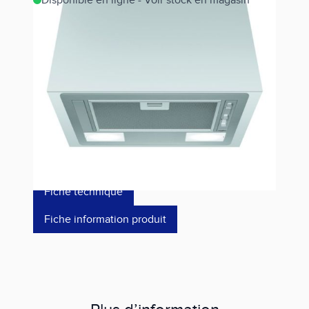
Disponible en ligne - Voir stock en magasin
Estimer les frais de port
Référence
WCT64FLSX
142,00 €
dont éco-p
4,68 €
Fiche technique
Fiche information produit