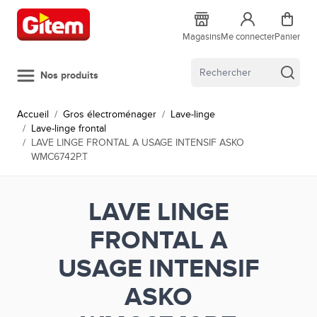
Allez au contenu
Magasins
Me connecter
Panier
Nos produits
Accueil
/
Gros électroménager
/
Lave-linge
/
Lave-linge frontal
/
LAVE LINGE FRONTAL A USAGE INTENSIF ASKO
WMC6742P.T
LAVE LINGE
FRONTAL A
USAGE INTENSIF
ASKO