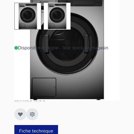
View larger image
View larger image
Disponible en ligne - Voir stock en magasin
Estimer les frais de port
Référence
WMC6742P.T
2 423,00 €
dont éco-p
15,42 €
Fiche technique