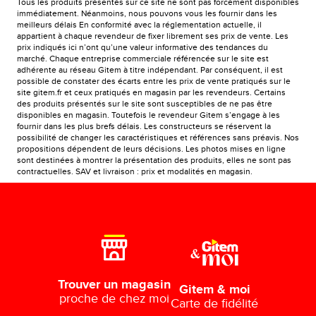
Tous les produits présentés sur ce site ne sont pas forcément disponibles
immédiatement. Néanmoins, nous pouvons vous les fournir dans les
meilleurs délais En conformité avec la réglementation actuelle, il
appartient à chaque revendeur de fixer librement ses prix de vente. Les
prix indiqués ici n’ont qu’une valeur informative des tendances du
marché. Chaque entreprise commerciale référencée sur le site est
adhérente au réseau Gitem à titre indépendant. Par conséquent, il est
possible de constater des écarts entre les prix de vente pratiqués sur le
site gitem.fr et ceux pratiqués en magasin par les revendeurs. Certains
des produits présentés sur le site sont susceptibles de ne pas être
disponibles en magasin. Toutefois le revendeur Gitem s’engage à les
fournir dans les plus brefs délais. Les constructeurs se réservent la
possibilité de changer les caractéristiques et références sans préavis. Nos
propositions dépendent de leurs décisions. Les photos mises en ligne
sont destinées à montrer la présentation des produits, elles ne sont pas
contractuelles. SAV et livraison : prix et modalités en magasin.
Trouver un magasin
Gitem & moi
proche de chez moi
Carte de fidélité