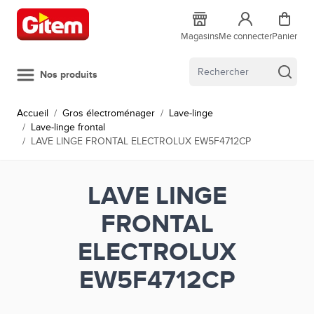
Allez au contenu
Magasins
Me connecter
Panier
Nos produits
Accueil
/
Gros électroménager
/
Lave-linge
/
Lave-linge frontal
/
LAVE LINGE FRONTAL ELECTROLUX EW5F4712CP
LAVE LINGE
FRONTAL
ELECTROLUX
EW5F4712CP