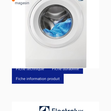
magasin
Estimer les frais de port
Référence
EW5F4712CP
549,00 €
dont éco-p
15,42 €
Fiche technique
Fiche durabilité
Fiche information produit