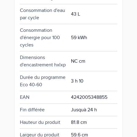
Consommation d'eau
43 L
par cycle
Consommation
d'énergie pour 100
59 kWh
cycles
Dimensions
NC cm
d'encastrement hxlxp
Durée du programme
3 h 10
Eco 40-60
EAN
4242005348855
Fin différée
Jusquà 24 h
Hauteur du produit
81.8 cm
Largeur du produit
59.6 cm