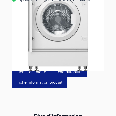
Disponible en ligne - Voir stock en magasin
Estimer les frais de port
Référence
WIW24348FF
999,00 €
dont éco-p
15,42 €
Fiche technique
Fiche durabilité
Fiche information produit