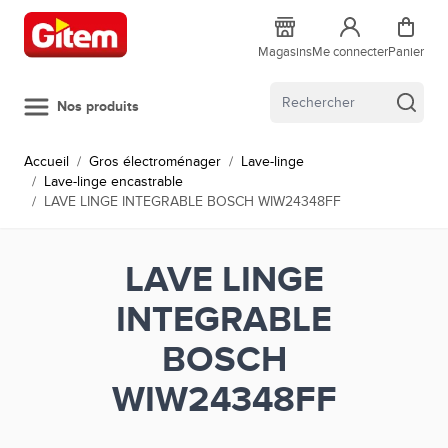
Allez au contenu
Magasins
Me connecter
Panier
Nos produits
Accueil
/
Gros électroménager
/
Lave-linge
/
Lave-linge encastrable
/
LAVE LINGE INTEGRABLE BOSCH WIW24348FF
LAVE LINGE
INTEGRABLE
BOSCH
WIW24348FF