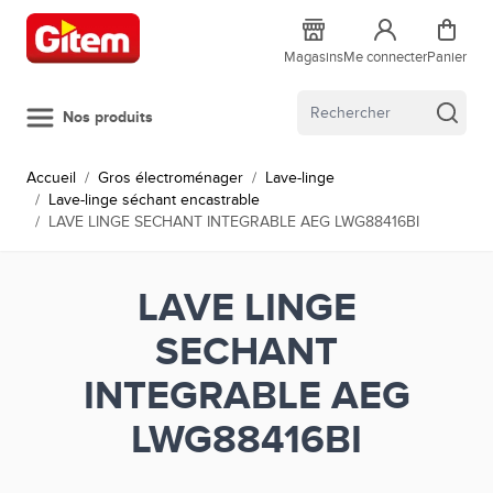
Allez au contenu
Magasins
Me connecter
Panier
Nos produits
Accueil
/
Gros électroménager
/
Lave-linge
/
Lave-linge séchant encastrable
/
LAVE LINGE SECHANT INTEGRABLE AEG LWG88416BI
LAVE LINGE
SECHANT
INTEGRABLE AEG
LWG88416BI