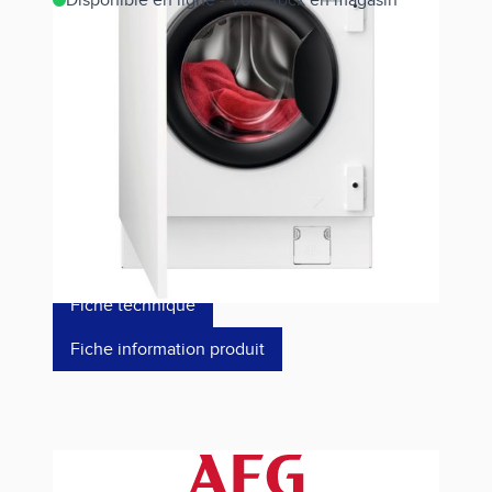
Disponible en ligne - Voir stock en magasin
Estimer les frais de port
Référence
LWG88416BI
1 304,00 €
dont éco-p
15,42 €
Fiche technique
Fiche information produit