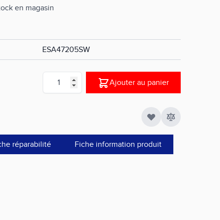
stock en magasin
ESA47205SW
Quantité
Ajouter au panier
che réparabilité
Fiche information produit