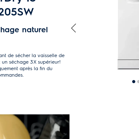
7205SW
chage naturel
nt de sécher la vaisselle de
t un séchage 3X supérieur!
quement après la fin du
commandes.