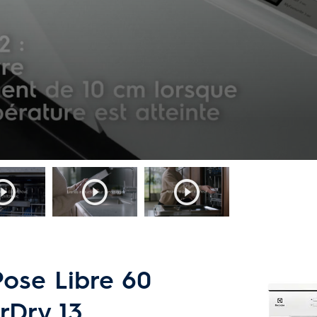
Pose Libre 60
rDry 13