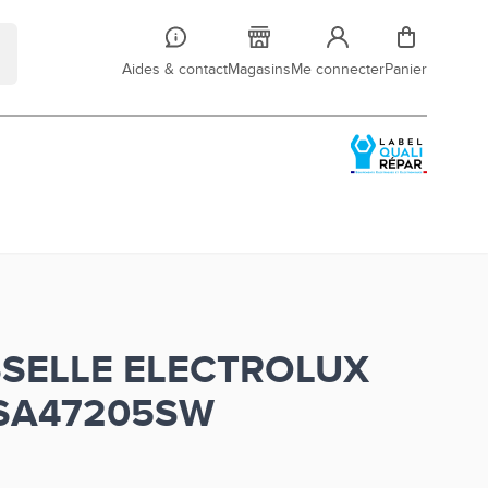
Aides & contact
Magasins
Me connecter
Panier
SSELLE ELECTROLUX
SA47205SW