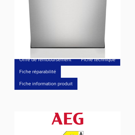
Référence
FFB83816PM
1 299,00 €
dont éco-p
15,42 €
Offre de remboursement
Fiche technique
Fiche réparabilité
Fiche information produit