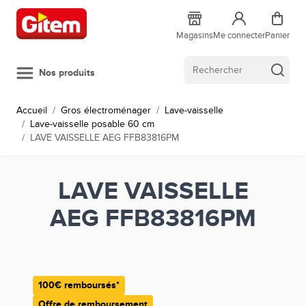
Allez au contenu
Magasins
Me connecter
Panier
Nos produits
Accueil
/
Gros électroménager
/
Lave-vaisselle
/
Lave-vaisselle posable 60 cm
/
LAVE VAISSELLE AEG FFB83816PM
LAVE VAISSELLE
AEG FFB83816PM
100€ remboursés*
Offre de remboursement