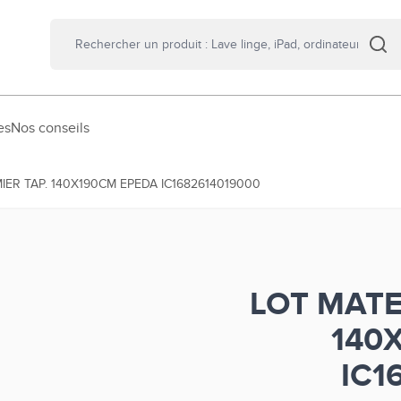
es
Nos conseils
ER TAP. 140X190CM EPEDA IC1682614019000
LOT MATE
140
IC1