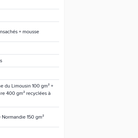
ensachés + mousse
is
ine du Limousin 100 gm² +
ire 400 gm² recyclées à
de Normandie 150 gm²