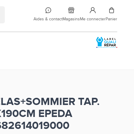
Aides & contact
Magasins
Me connecter
Panier
LAS+SOMMIER TAP.
X190CM EPEDA
682614019000