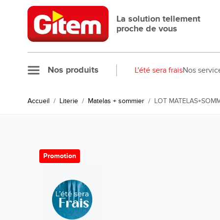
Allez au contenu
La solution tellement
proche de vous
Nos produits
L'été sera frais
Nos servic
Accueil
/
Literie
/
Matelas + sommier
/
LOT MATELAS+SOMMI
Promotion