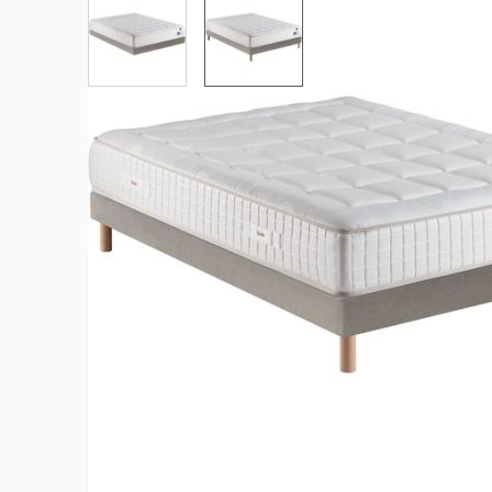
View larger image
View larger image
Plus d’information
Certification Oeko Tex Standard 100
Oui
Collection
Beau dorm
Confort du matelas
Soutien fe
Confort du sommier
Ferme
Densité du matelas
Mousse de