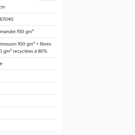
 cm
67040
rmandie 150 gm²
imousin 100 gm² + fibres
0 gm² recyclées à 80%
pe