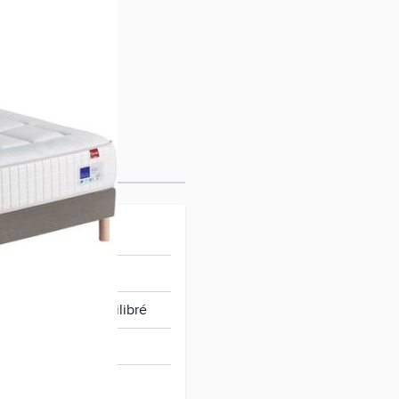
ir
rme et accueil équilibré
 confort 18 kg/m3