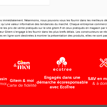
es immédiatement. Néanmoins, nous pouvons vous les fournir dans les meilleurs déla
ont qu’une valeur informative des tendances du marché. Chaque entreprise commercia
e les prix de vente pratiqués sur le site gitem.fr et ceux pratiqués en magasin par 
r Gitem s’engage à les fournir dans les plus brefs délais. Les constructeurs se rés
 en ligne sont destinées à montrer la présentation des produits, elles ne sont pas c
Engagés dans une
SAV en m
asin
Gitem & moi
démarche écoresponsable
& à dom
 moi
Carte de fidélité
avec EcoTree