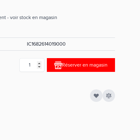
nt - voir stock en magasin
IC1682614019000
Quantité
Réserver en magasin