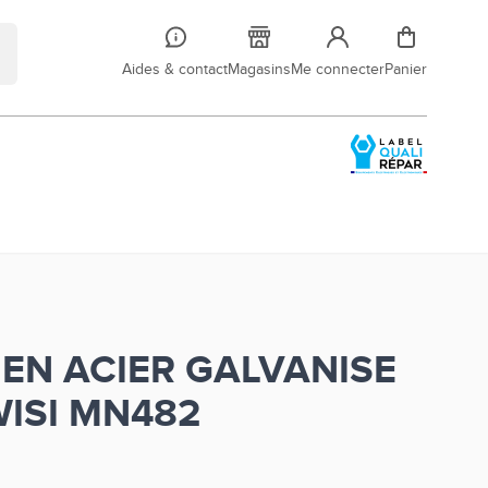
Aides & contact
Magasins
Me connecter
Panier
 EN ACIER GALVANISE
ISI MN482