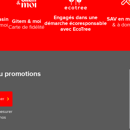
Engagés dans une
SAV en m
asin
Gitem & moi
démarche écoresponsable
& à dom
 moi
Carte de fidélité
avec EcoTree
ou promotions
ner
mesurer
 nos