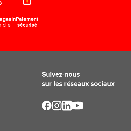
Paiement
agasin
sécurisé
icile
Suivez-nous
sur les réseaux sociaux