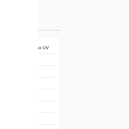
de mât résistant aux UV
t parabole
67976
vanisé à chaud