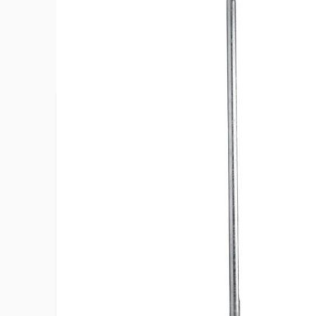
Plus d’information
Accessoire(s) fourni(s)
Capuchon 
Convient pour
Antenne e
Diamètre
48 mm
EAN
40100567
Epaisseur
2 mm
Hauteur
2000 mm
Matériau
Acier gal