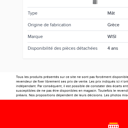
Poids net du produit
4.8 kg
Type
Mât
Origine de fabrication
Grèce
Marque
WISI
Disponibilité des pièces détachées
4 ans
Tous les produits présentés sur ce site ne sont pas forcément disponibl
revendeur de fixer librement ses prix de vente. Les prix indiqués ici n’
indépendant. Par conséquent, il est possible de constater des écarts entr
susceptibles de ne pas être disponibles en magasin. Toutefois le revendeu
préavis. Nos propositions dépendent de leurs décisions. Les photos mises