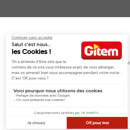
Aides et informations
Services
Retour et remboursement
Pose et services
Moyens de paiement
Financement
Nos guides d'achat
Service Après Ven
Livraison et retrait
Rappels Produits
Une question ?
Contactez-nous