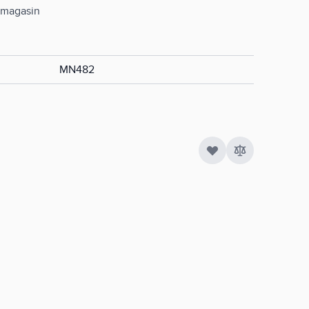
n magasin
MN482
Quantité