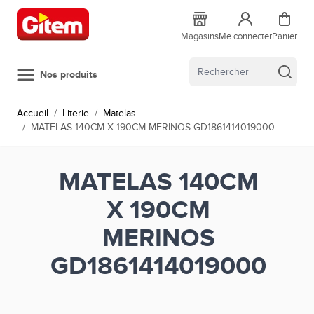
Allez au contenu
Magasins
Me connecter
Panier
Nos produits
Accueil
/
Literie
/
Matelas
/
MATELAS 140CM X 190CM MERINOS GD1861414019000
MATELAS 140CM
X 190CM
MERINOS
GD1861414019000