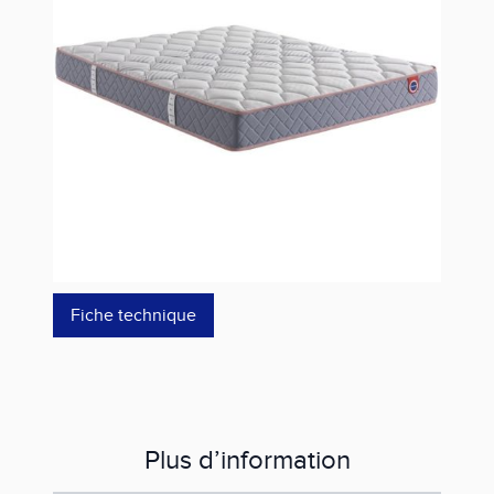
Estimer les frais de port
Référence
GD1861414019000
849,99 €
499,99 €
dont éco-p
11,00 €
Fiche technique
Plus d’information