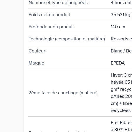
Nombre et type de poignées
4 horizont
Poids net du produit
35.531 kg
Profondeur du produit
140 cm
Technologie (composition et matière)
Ressorts 
Couleur
Blanc / Be
Marque
EPEDA
Hiver: 3 c
hévéa 65 
gm² recyc
2ème face de couchage (matière)
dArles 20
cm) + fibr
recyclées
Eté: Fibr
à 80% + l