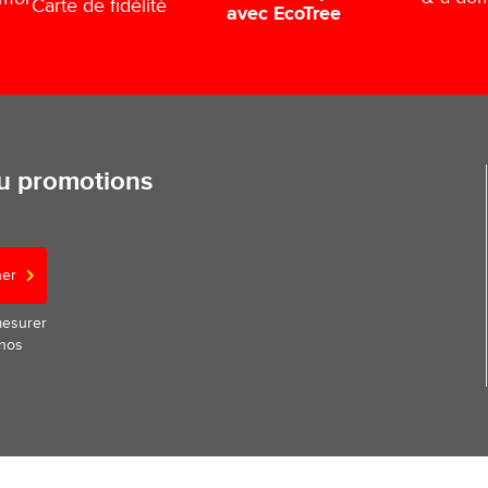
Carte de fidélité
avec EcoTree
ou promotions
ner
mesurer
 nos