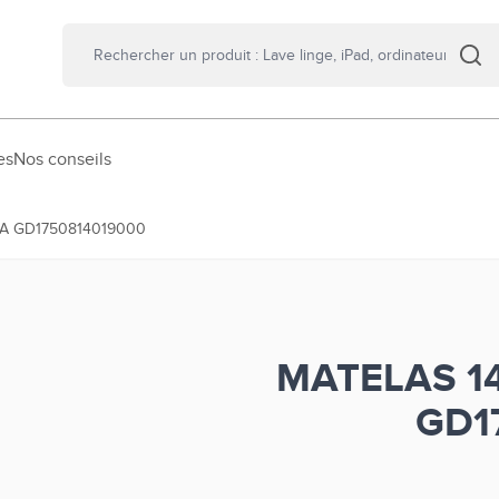
es
Nos conseils
A GD1750814019000
MATELAS 1
GD1