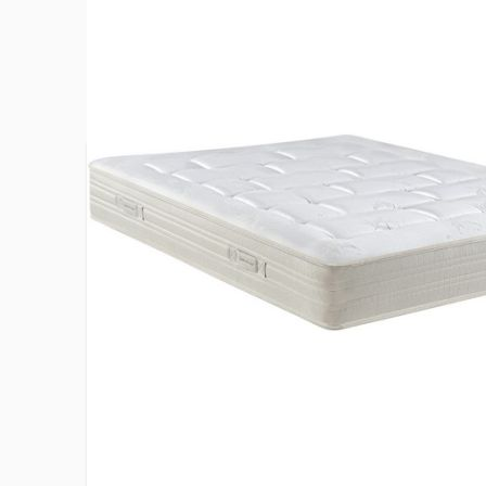
Plus d’information
Certification Oeko Tex Standard 100
Oui
Collection
Origines 
Confort
Soutien éq
Dimensions du couchage
140 x 190
EAN
36637289
Fibres RS
80% + lai
Face de couchage été (matière)
+ plumil 2
polyester