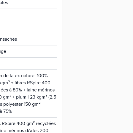
ales
ensachés
ige
m de latex naturel 100%
kgm³ + fibres RSpire 400
lées à 80% + laine mérinos
0 gm² + plumil 23 kgm³ (2,5
es polyester 150 gm²
 à 75%
es RSpire 400 gm² recyclées
aine mérinos dArles 200