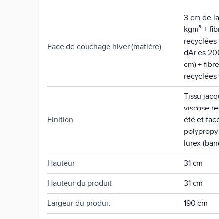
3 cm de l
kgm³ + fi
recyclées
Face de couchage hiver (matière)
dArles 20
cm) + fibr
recyclées
Tissu jac
viscose re
Finition
été et fac
polypropy
lurex (ban
Hauteur
31 cm
Hauteur du produit
31 cm
Largeur du produit
190 cm