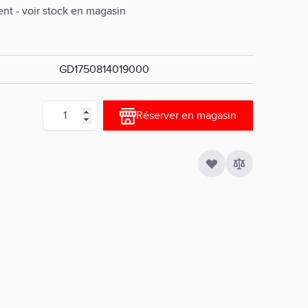
nt - voir stock en magasin
GD1750814019000
Quantité
Réserver en magasin