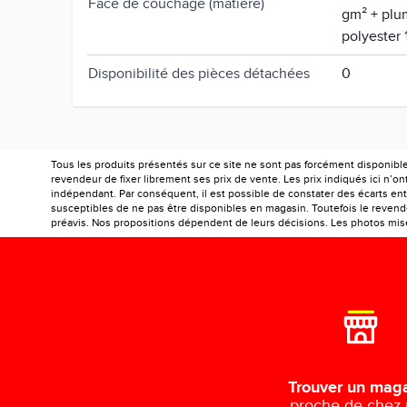
Face de couchage (matière)
gm² + plum
polyester
Disponibilité des pièces détachées
0
Tous les produits présentés sur ce site ne sont pas forcément disponibl
revendeur de fixer librement ses prix de vente. Les prix indiqués ici n’
indépendant. Par conséquent, il est possible de constater des écarts entr
susceptibles de ne pas être disponibles en magasin. Toutefois le revendeu
préavis. Nos propositions dépendent de leurs décisions. Les photos mises
Trouver un mag
proche de chez