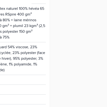
atex naturel 100% hévéa 65
bres RSpire 400 gm²
 à 80% + laine mérinos
0 gm² + plumil 23 kgm³ (2,5
es polyester 150 gm²
 à 75%
quard 54% viscose, 23%
cyclée, 23% polyester (face
e hiver), 95% polyester, 3%
lène, 1% polyamide, 1%
de)