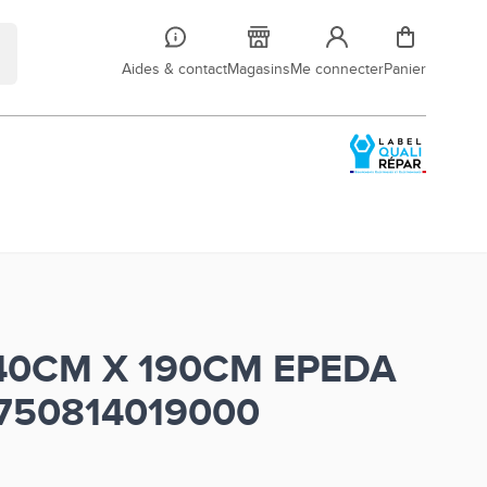
Aides & contact
Magasins
Me connecter
Panier
40CM X 190CM EPEDA
750814019000