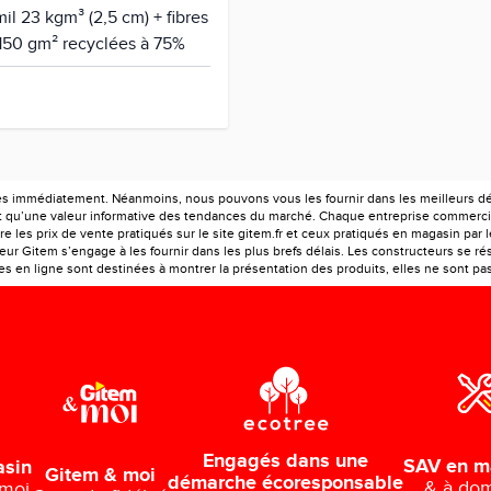
il 23 kgm³ (2,5 cm) + fibres
 150 gm² recyclées à 75%
es immédiatement. Néanmoins, nous pouvons vous les fournir dans les meilleurs déla
ont qu’une valeur informative des tendances du marché. Chaque entreprise commercia
e les prix de vente pratiqués sur le site gitem.fr et ceux pratiqués en magasin par 
r Gitem s’engage à les fournir dans les plus brefs délais. Les constructeurs se rés
 en ligne sont destinées à montrer la présentation des produits, elles ne sont pas c
Engagés dans une
SAV en m
asin
Gitem & moi
démarche écoresponsable
& à dom
 moi