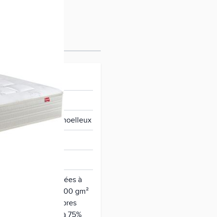
gaya
uilibré et accueil moelleux
 cm
93992
pire 400 gm² recyclées à
ne mérinos dArles 200 gm²
3 kgm³ (2,5 cm) + fibres
 150 gm² recyclées à 75%