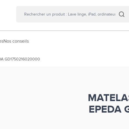
es
Nos conseils
DA GD1750216020000
MATELA
EPEDA 