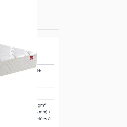
toll
rme et accueil ferme
 cm
96290
anvre de France 150 gm² +
 confort 18 kgm³ (8 mm) +
yester 150 gm² recyclées à