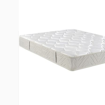
Plus d’information
Certification Oeko Tex Standard 100
Oui
Collection
Origines a
Confort
Soutien fe
Dimensions du couchage
160 x 200
EAN
36637289
Lin et ch
mousse de
Face de couchage été (matière)
fibres pol
75%