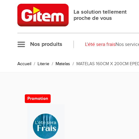
Allez au contenu
La solution tellement
proche de vous
Nos produits
L'été sera frais
Nos servic
Accueil
/
Literie
/
Matelas
/
MATELAS 160CM X 200CM EPE
Promotion