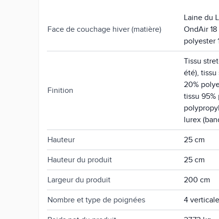
Laine du 
Face de couchage hiver (matière)
OndAir 18 
polyester
Tissu stre
été), tiss
20% polyes
Finition
tissu 95% 
polypropy
lurex (ban
Hauteur
25 cm
Hauteur du produit
25 cm
Largeur du produit
200 cm
Nombre et type de poignées
4 vertical