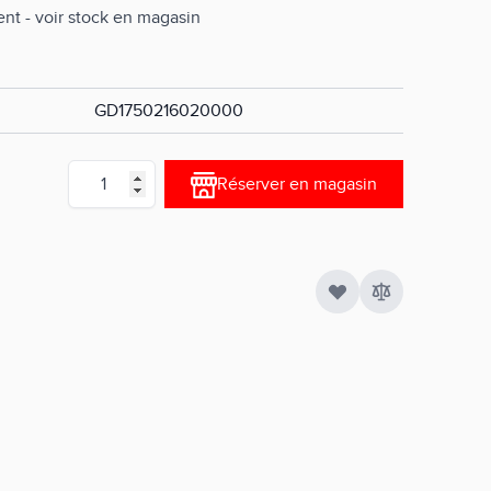
nt - voir stock en magasin
GD1750216020000
Quantité
Réserver en magasin