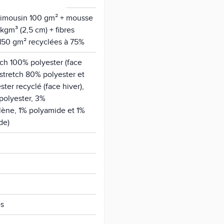
Limousin 100 gm² + mousse
kgm³ (2,5 cm) + fibres
 150 gm² recyclées à 75%
tch 100% polyester (face
u stretch 80% polyester et
ter recyclé (face hiver),
polyester, 3%
lène, 1% polyamide et 1%
de)
es