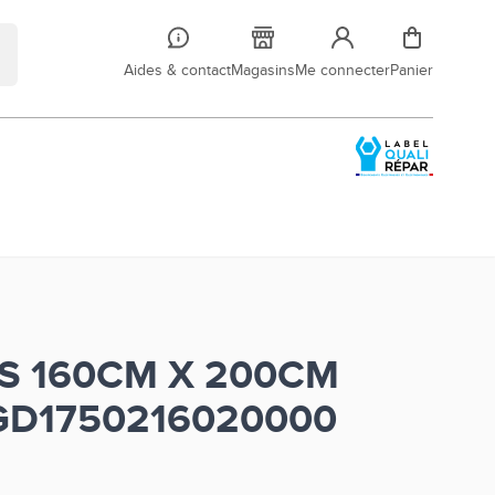
Aides & contact
Magasins
Me connecter
Panier
S 160CM X 200CM
GD1750216020000