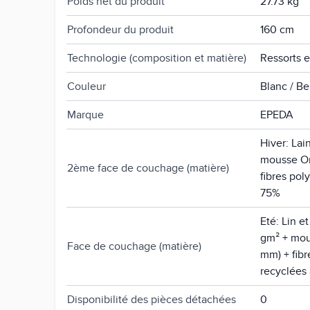
Poids net du produit
27.73 kg
Profondeur du produit
160 cm
Technologie (composition et matière)
Ressorts 
Couleur
Blanc / Be
Marque
EPEDA
Hiver: La
mousse On
2ème face de couchage (matière)
fibres pol
75%
Eté: Lin e
gm² + mou
Face de couchage (matière)
mm) + fibr
recyclées
Disponibilité des pièces détachées
0