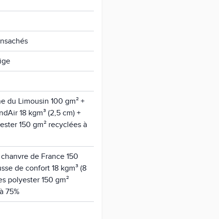
ensachés
ige
ine du Limousin 100 gm² +
dAir 18 kgm³ (2,5 cm) +
yester 150 gm² recyclées à
t chanvre de France 150
sse de confort 18 kgm³ (8
es polyester 150 gm²
 à 75%