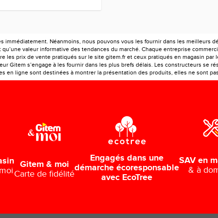
es immédiatement. Néanmoins, nous pouvons vous les fournir dans les meilleurs déla
ont qu’une valeur informative des tendances du marché. Chaque entreprise commercia
e les prix de vente pratiqués sur le site gitem.fr et ceux pratiqués en magasin par 
r Gitem s’engage à les fournir dans les plus brefs délais. Les constructeurs se rés
 en ligne sont destinées à montrer la présentation des produits, elles ne sont pas c
Engagés dans une
SAV en m
asin
Gitem & moi
démarche écoresponsable
& à dom
 moi
Carte de fidélité
avec EcoTree