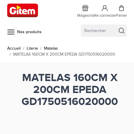
Allez au contenu
Magasins
Me connecter
Panier
Nos produits
Accueil
/
Literie
/
Matelas
/
MATELAS 160CM X 200CM EPEDA GD1750516020000
MATELAS 160CM X
200CM EPEDA
GD1750516020000