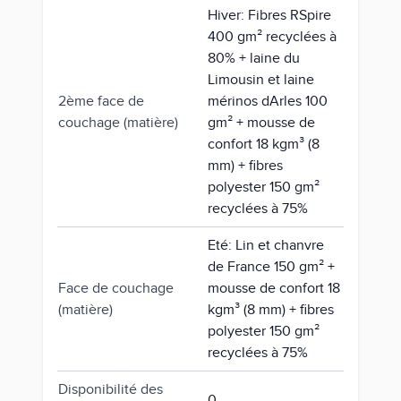
Hiver: Fibres RSpire
400 gm² recyclées à
80% + laine du
Limousin et laine
2ème face de
mérinos dArles 100
couchage (matière)
gm² + mousse de
confort 18 kgm³ (8
mm) + fibres
polyester 150 gm²
recyclées à 75%
Eté: Lin et chanvre
de France 150 gm² +
Face de couchage
mousse de confort 18
(matière)
kgm³ (8 mm) + fibres
polyester 150 gm²
recyclées à 75%
Disponibilité des
0