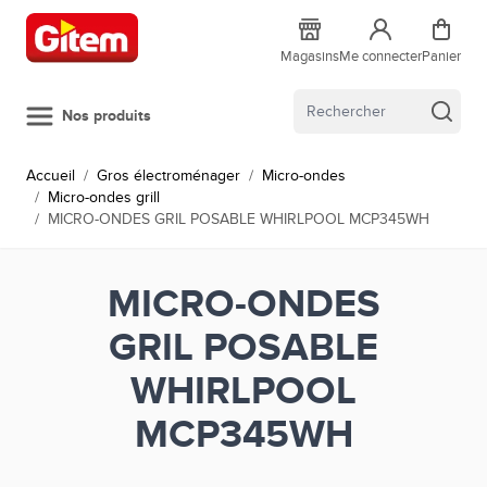
Allez au contenu
Magasins
Me connecter
Panier
Nos produits
Accueil
/
Gros électroménager
/
Micro-ondes
/
Micro-ondes grill
/
MICRO-ONDES GRIL POSABLE WHIRLPOOL MCP345WH
MICRO-ONDES
GRIL POSABLE
WHIRLPOOL
MCP345WH