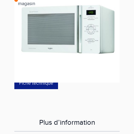
magasin
Estimer les frais de port
Référence
MCP345WH
249,00 €
dont éco-p
3,80 €
Fiche technique
Plus d’information