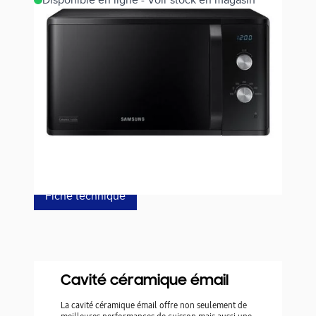
Disponible en ligne - Voir stock en magasin
Estimer les frais de port
Référence
MS23K3614AK
139,00 €
dont éco-p
3,80 €
Fiche technique
Cavité céramique émail
La cavité céramique émail offre non seulement de