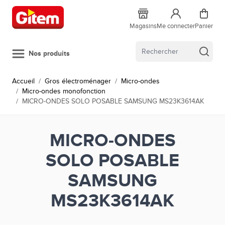
Allez au contenu
Magasins
Me connecter
Panier
Nos produits
Accueil
/
Gros électroménager
/
Micro-ondes
/
Micro-ondes monofonction
/
MICRO-ONDES SOLO POSABLE SAMSUNG MS23K3614AK
MICRO-ONDES
SOLO POSABLE
SAMSUNG
MS23K3614AK