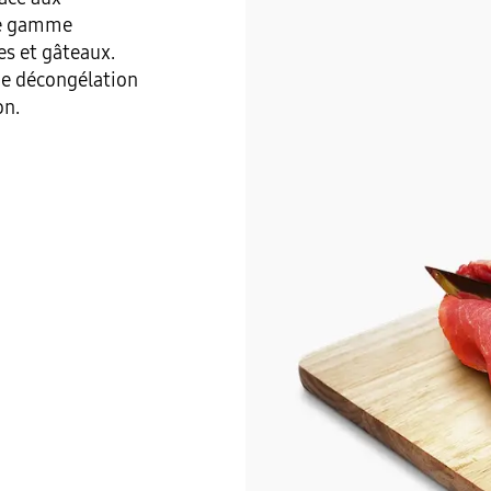
ge gamme
es et gâteaux.
e décongélation
on.