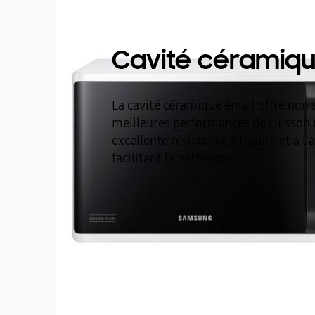
Cavité céramiqu
La cavité céramique émail offre non
meilleures performances de cuisson 
excellente résistance à l'usure et à l'
facilitant le nettoyage.