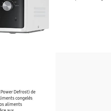
(Power Defrost) de
liments congelés
os aliments
râce aux