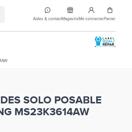
Aides & contact
Magasins
Me connecter
Panier
14AW
DES SOLO POSABLE
NG MS23K3614AW