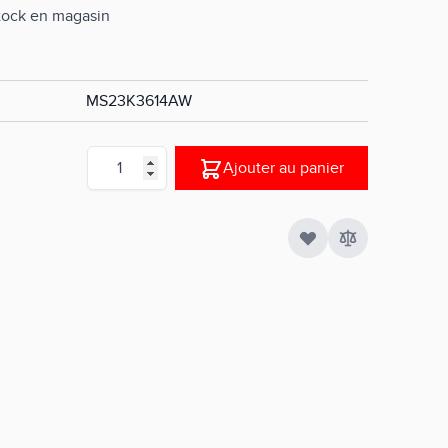
stock en magasin
MS23K3614AW
Quantité
Ajouter au panier