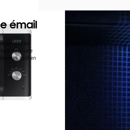
e émail
 seulement de
mais aussi une
abrasion, tout en