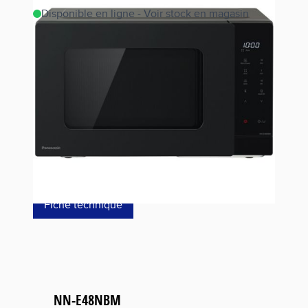
Disponible en ligne - Voir stock en magasin
Estimer les frais de port
Référence
NNE48NBMEPG
179,00 €
dont éco-p
3,80 €
Fiche technique
NN-E48NBM