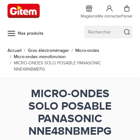
Allez au contenu
Magasins
Me connecter
Panier
Nos produits
Accueil
/
Gros électroménager
/
Micro-ondes
/
Micro-ondes monofonction
/
MICRO-ONDES SOLO POSABLE PANASONIC
NNE48NBMEPG
MICRO-ONDES
SOLO POSABLE
PANASONIC
NNE48NBMEPG