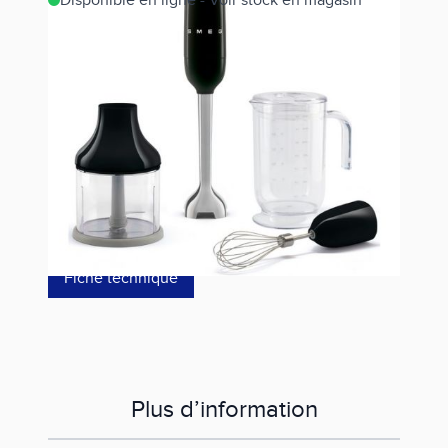
Disponible en ligne - Voir stock en magasin
Estimer les frais de port
Référence
HBF03BLEU
129,00 €
dont éco-p
0,40 €
Fiche technique
Plus d’information