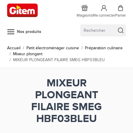
Allez au contenu
Magasins
Me connecter
Panier
Nos produits
Accueil
/
Petit électroménager cuisine
/
Préparation culinaire
/
Mixeur plongant
/
MIXEUR PLONGEANT FILAIRE SMEG HBF03BLEU
MIXEUR
PLONGEANT
FILAIRE SMEG
HBF03BLEU