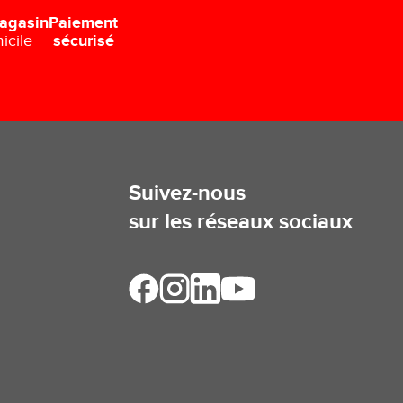
Paiement
agasin
sécurisé
icile
Suivez-nous
sur les réseaux sociaux