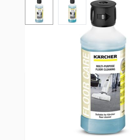
View larger image
View larger image
Plus d’information
Nettoyeur 
Compatible avec
rotatifs
Contenance
500 mL
EAN
40542782
Poids net du produit
0.5 kg