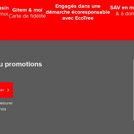
Engagés dans une
SAV en m
asin
Gitem & moi
démarche écoresponsable
& à dom
 moi
Carte de fidélité
avec EcoTree
ou promotions
ner
mesurer
 nos