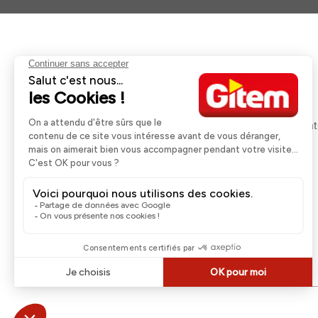
Aides et informations
Services
Retour et remboursement
Pose et services
Moyens de paiement
Financement
Nos guides d'achat
Service Après Ven
Livraison et retrait
Rappels Produits
Une question ?
Contactez-nous