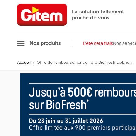
Allez au contenu
La solution tellement
proche de vous
Nos produits
L'été sera frais
Nos servic
Accueil
/
Offre de remboursement différé BioFresh Liebherr