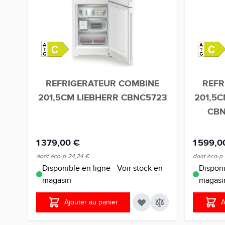
REFRIGERATEUR COMBINE
REFR
201,5CM LIEBHERR CBNC5723
201,5
CBN
1 379,00 €
1 599,0
dont éco-p
24,24 €
dont éco-p
Disponible en ligne - Voir stock en
Disponi
magasin
magasi
Ajouter au panier
A