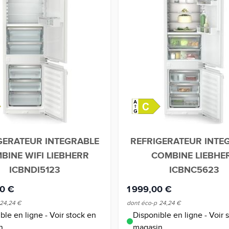
GERATEUR INTEGRABLE
REFRIGERATEUR INTE
BINE WIFI LIEBHERR
COMBINE LIEBHE
ICBNDI5123
ICBNC5623
00 €
1 999,00 €
24,24 €
dont éco-p
24,24 €
ble en ligne - Voir stock en
Disponible en ligne - Voir 
n
magasin