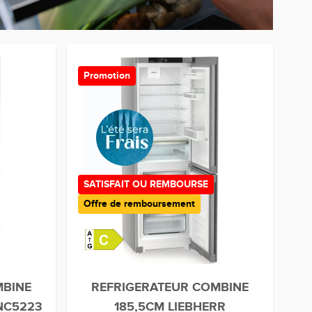
Promotion
SATISFAIT OU REMBOURSE
Offre de remboursement
MBINE
REFRIGERATEUR COMBINE
NC5223
185,5CM LIEBHERR