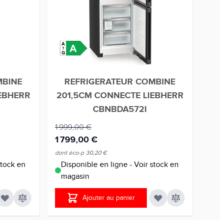
MBINE
REFRIGERATEUR COMBINE
EBHERR
201,5CM CONNECTE LIEBHERR
CBNBDA572I
1 999,00 €
1 799,00 €
dont éco-p
30,20 €
stock en
Disponible en ligne - Voir stock en
magasin
Ajouter au panier