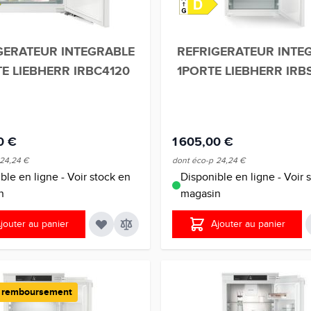
GERATEUR INTEGRABLE
REFRIGERATEUR INTE
E LIEBHERR IRBC4120
1PORTE LIEBHERR IRB
0 €
1 605,00 €
24,24 €
dont éco-p
24,24 €
ble en ligne - Voir stock en
Disponible en ligne - Voir 
n
magasin
jouter au panier
Ajouter au panier
e remboursement