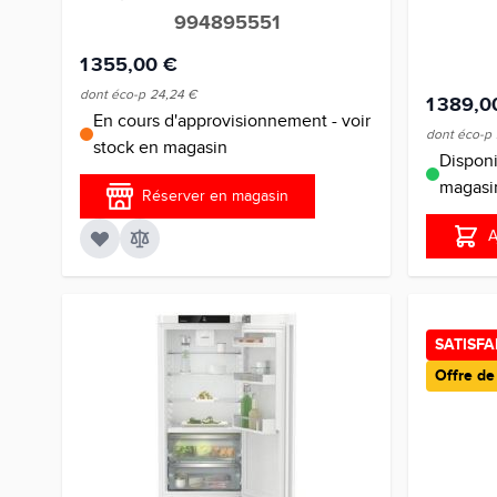
994895551
1 355,00 €
dont éco-p
24,24 €
1 389,0
En cours d'approvisionnement - voir
dont éco-p
stock en magasin
Disponi
magasi
Réserver en magasin
A
SATISF
Offre d