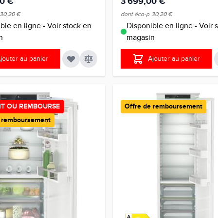
00 €
3 699,00 €
30,20 €
dont éco-p
30,20 €
ble en ligne - Voir stock en
Disponible en ligne - Voir 
n
magasin
jouter au panier
Ajouter au panier
AIT OU REMBOURSE
Offre de remboursement
e remboursement