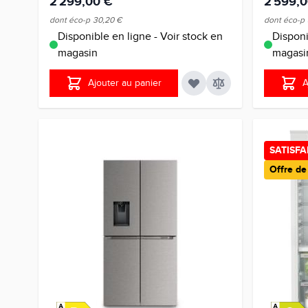
2 299,00 €
2 599,
dont éco-p
30,20 €
dont éco-p
Disponible en ligne - Voir stock en
Disponi
magasin
magasi
Ajouter au panier
A
SATISF
Offre d