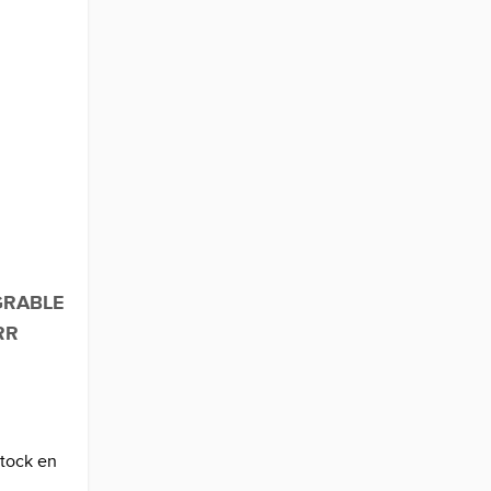
GRABLE
RR
stock en