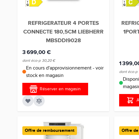
REFRIGERATEUR 4 PORTES
REFRI
CONNECTE 180,5CM LIEBHERR
1PORT
MBSDDI9028
3 699,00 €
dont éco-p
30,20 €
1 399,0
En cours d'approvisionnement - voir
dont éco-p
stock en magasin
Disponi
magasi
Réserver en magasin
A
Offre de remboursement
Offre d