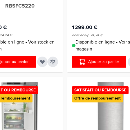
RBSFC5220
0 €
1 299,00 €
24,24 €
dont éco-p
24,24 €
ble en ligne - Voir stock en
Disponible en ligne - Voir 
n
magasin
jouter au panier
Ajouter au panier
AIT OU REMBOURSE
SATISFAIT OU REMBOURSE
e remboursement
Offre de remboursement