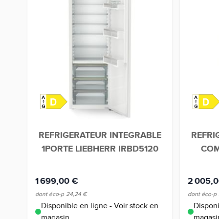
REFRIGERATEUR INTEGRABLE
REFRI
1PORTE LIEBHERR IRBD5120
COM
1 699,00 €
2 005,
dont éco-p
24,24 €
dont éco-p
Disponible en ligne - Voir stock en
Disponi
magasin
magasi