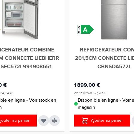
IGERATEUR COMBINE
REFRIGERATEUR CO
CM CONNECTE LIEBHERR
201,5CM CONNECTE LI
SFC572I-994908651
CBNSDA572I
0 €
1 899,00 €
24,24 €
dont éco-p
30,20 €
ble en ligne - Voir stock en
Disponible en ligne - Voir 
n
magasin
jouter au panier
Ajouter au panier