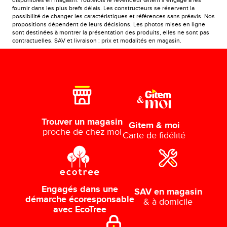
disponibles en magasin. Toutefois le revendeur Gitem s’engage à les
fournir dans les plus brefs délais. Les constructeurs se réservent la
possibilité de changer les caractéristiques et références sans préavis. Nos
propositions dépendent de leurs décisions. Les photos mises en ligne
sont destinées à montrer la présentation des produits, elles ne sont pas
contractuelles. SAV et livraison : prix et modalités en magasin.
Trouver un magasin
Gitem & moi
proche de chez moi
Carte de fidélité
Engagés dans une
SAV en magasin
démarche écoresponsable
& à domicile
avec EcoTree