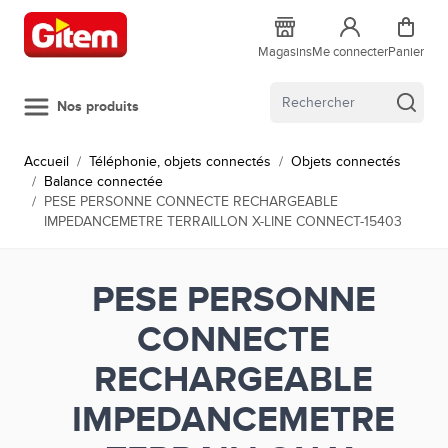
Allez au contenu
Magasins
Me connecter
Panier
Nos produits
Accueil
/
Téléphonie, objets connectés
/
Objets connectés
/
Balance connectée
/
PESE PERSONNE CONNECTE RECHARGEABLE
IMPEDANCEMETRE TERRAILLON X-LINE CONNECT-15403
PESE PERSONNE
CONNECTE
RECHARGEABLE
IMPEDANCEMETRE