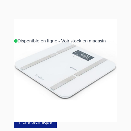
Disponible en ligne - Voir stock en magasin
Estimer les frais de port
Référence
X-LINE CONNECT-15403
59,00 €
dont éco-p
1,04 €
Fiche technique