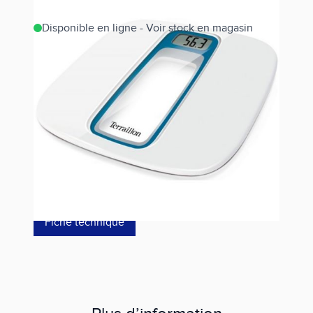
Disponible en ligne - Voir stock en magasin
Estimer les frais de port
Référence
WINDOW VOCAL-15142
59,00 €
dont éco-p
0,10 €
Fiche technique