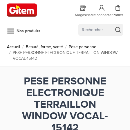
Allez au contenu
Magasins
Me connecter
Panier
Nos produits
Accueil
/
Beauté, forme, santé
/
Pèse personne
/
PESE PERSONNE ELECTRONIQUE TERRAILLON WINDOW
VOCAL-15142
PESE PERSONNE
ELECTRONIQUE
TERRAILLON
WINDOW VOCAL-
15142