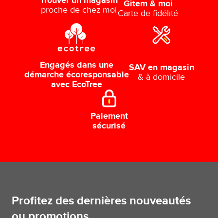
Trouver un magasin
Gitem & moi
proche de chez moi
Carte de fidélité
Engagés dans une
SAV en magasin
démarche écoresponsable
& à domicile
avec EcoTree
Paiement
sécurisé
Profitez des dernières nouveautés
ou promotions