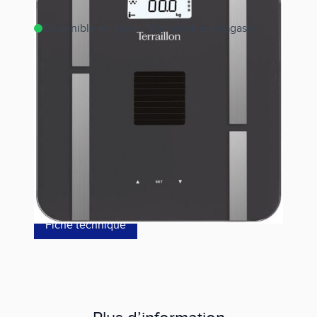
Disponible en ligne - Voir stock en magasin
Estimer les frais de port
Référence
SUN POWER FIT-15518
39,00 €
dont éco-p
0,07 €
Fiche technique