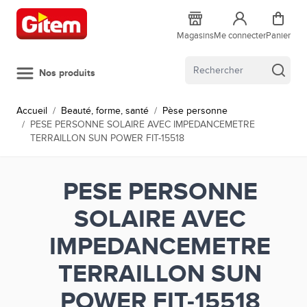
Allez au contenu
Magasins
Me connecter
Panier
Nos produits
Accueil
/
Beauté, forme, santé
/
Pèse personne
/
PESE PERSONNE SOLAIRE AVEC IMPEDANCEMETRE
TERRAILLON SUN POWER FIT-15518
PESE PERSONNE
SOLAIRE AVEC
IMPEDANCEMETRE
TERRAILLON SUN
POWER FIT-15518