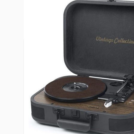
Plus d’information
Stylus de
Accessoire(s) fourni(s)
45 tours
Connecté
Bluetooth
EAN
37004602
Enceintes intégrées
2
Encodeur USB
Oui
Entrée audio aux
1
Hauteur du produit
12.9 cm