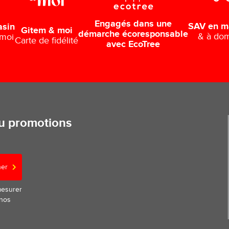
Engagés dans une
SAV en m
asin
Gitem & moi
démarche écoresponsable
& à dom
 moi
Carte de fidélité
avec EcoTree
ou promotions
ner
mesurer
 nos