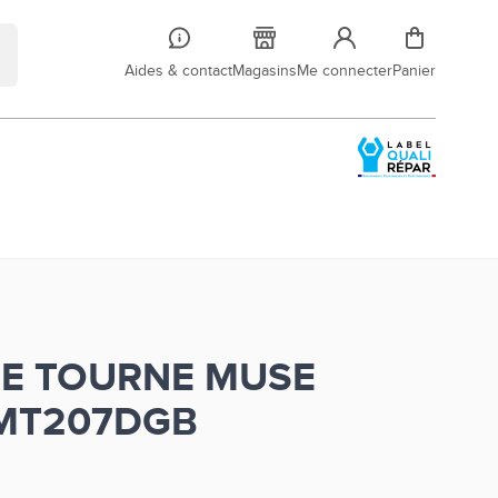
Aides & contact
Magasins
Me connecter
Panier
NE TOURNE MUSE
MT207DGB