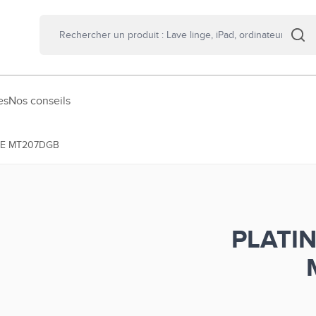
es
Nos conseils
SE MT207DGB
PLATI