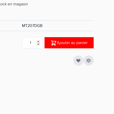
stock en magasin
MT207DGB
Quantité
Ajouter au panier