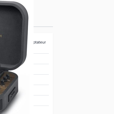
 remplacement, adaptateur
09414