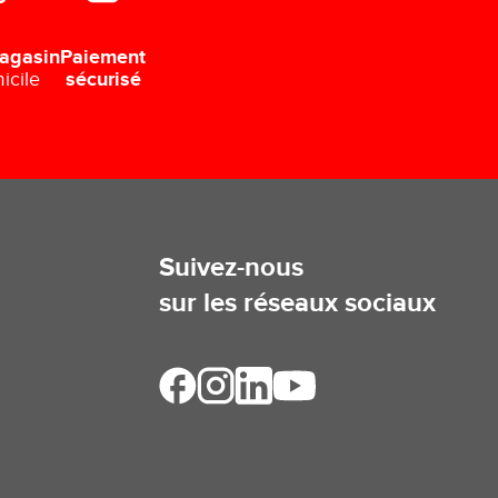
Paiement
agasin
sécurisé
icile
Suivez-nous
sur les réseaux sociaux