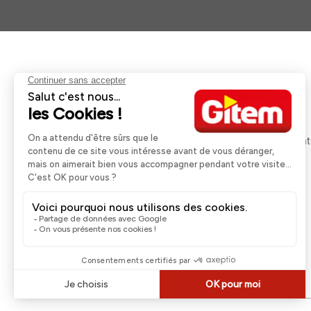
Aides et informations
Services
Retour et remboursement
Pose et services
Moyens de paiement
Financement
Nos guides d'achat
Service Après Ven
Livraison et retrait
Rappels Produits
Une question ?
Contactez-nous