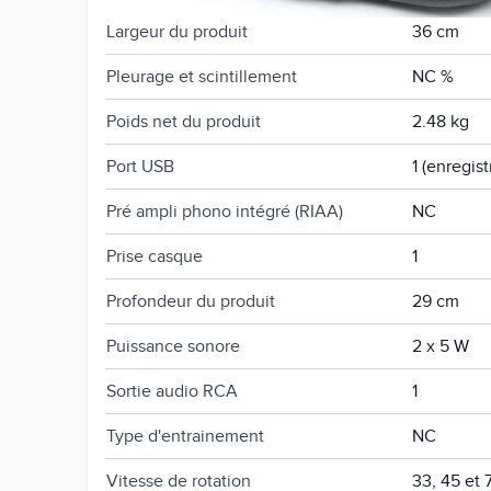
Largeur du produit
36 cm
Pleurage et scintillement
NC %
Poids net du produit
2.48 kg
Port USB
1 (enregis
Pré ampli phono intégré (RIAA)
NC
Prise casque
1
Profondeur du produit
29 cm
Puissance sonore
2 x 5 W
Sortie audio RCA
1
Type d'entrainement
NC
Vitesse de rotation
33, 45 et 