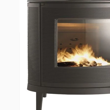
Plus d’information
Classe énergétique
A
Compatible BBC RT 2012 (étanche)
Non
Diamètre de la buse de départ
15 cm
EAN
32443364
Hauteur du produit
77.3 cm
Hauteur du sol à l'axe de la buse
740 mm
Label Flamme Verte
7 étoiles