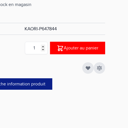
stock en magasin
KAORI-P647844
Quantité
Ajouter au panier
che information produit