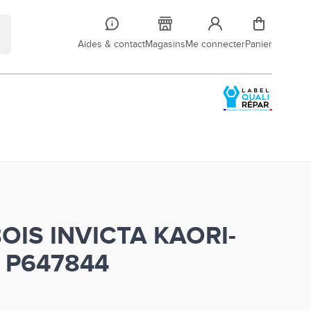
Aides & contact
Magasins
Me connecter
Panier
OIS INVICTA KAORI-
P647844