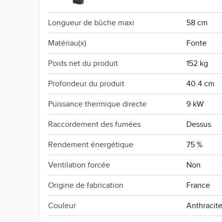
Largeur du produit
75.4 cm
Longueur de bûche maxi
58 cm
Matériau(x)
Fonte
Poids net du produit
152 kg
Profondeur du produit
40.4 cm
Puissance thermique directe
9 kW
Raccordement des fumées
Dessus
Rendement énergétique
75 %
Ventilation forcée
Non
Origine de fabrication
France
Couleur
Anthracit