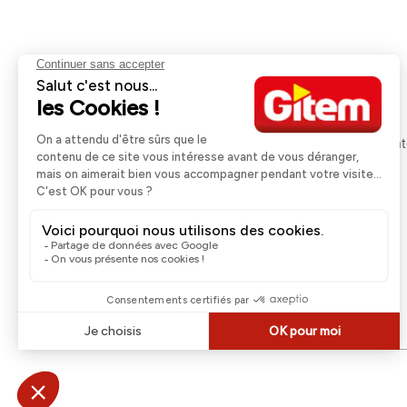
Aides et informations
Services
Retour et remboursement
Pose et services
Moyens de paiement
Financement
Nos guides d'achat
Service Après Ven
Livraison et retrait
Rappels Produits
Une question ?
Contactez-nous