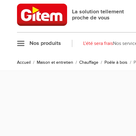
Allez au contenu
La solution tellement
proche de vous
Nos produits
L'été sera frais
Nos servic
Accueil
/
Maison et entretien
/
Chauffage
/
Poêle à bois
/
P