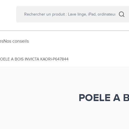
es
Nos conseils
OELE A BOIS INVICTA KAORI-P647844
POELE A B