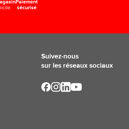
Paiement
agasin
sécurisé
icile
Suivez-nous
sur les réseaux sociaux