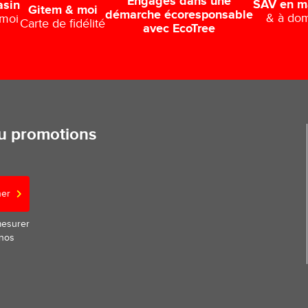
Engagés dans une
SAV en m
asin
Gitem & moi
démarche écoresponsable
& à dom
 moi
Carte de fidélité
avec EcoTree
ou promotions
ner
mesurer
 nos