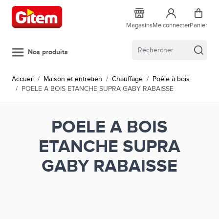
Allez au contenu
Magasins
Me connecter
Panier
Nos produits
Accueil
/
Maison et entretien
/
Chauffage
/
Poêle à bois
/
POELE A BOIS ETANCHE SUPRA GABY RABAISSE
POELE A BOIS
ETANCHE SUPRA
GABY RABAISSE