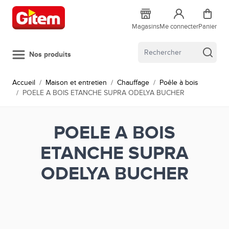
Allez au contenu
Magasins
Me connecter
Panier
Nos produits
Accueil
/
Maison et entretien
/
Chauffage
/
Poêle à bois
/
POELE A BOIS ETANCHE SUPRA ODELYA BUCHER
POELE A BOIS
ETANCHE SUPRA
ODELYA BUCHER