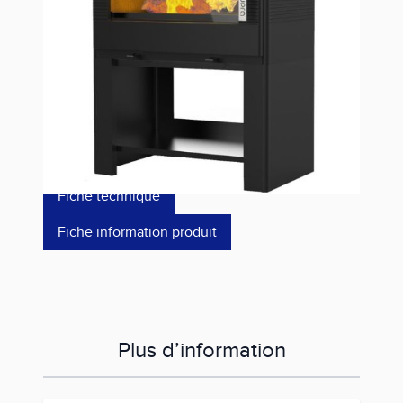
Référence
ODELYA BUCHER
2 499,00 €
dont éco-p
0,64 €
Fiche technique
Fiche information produit
Plus d’information