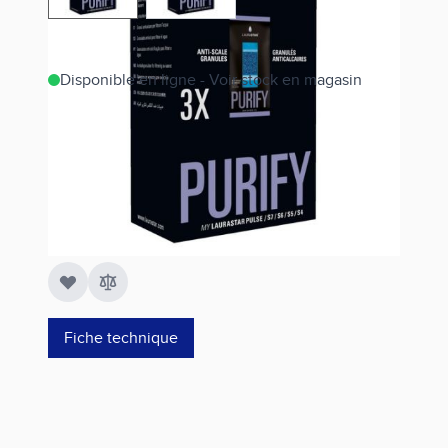
Disponible en ligne - Voir stock en magasin
Estimer les frais de port
Référence
302.7800.898
49,00 €
Fiche technique