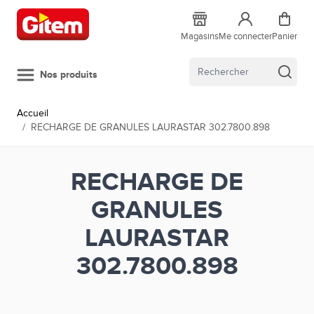
Allez au contenu
Magasins
Me connecter
Panier
Nos produits
Accueil
/
RECHARGE DE GRANULES LAURASTAR 302.7800.898
RECHARGE DE
GRANULES
LAURASTAR
302.7800.898