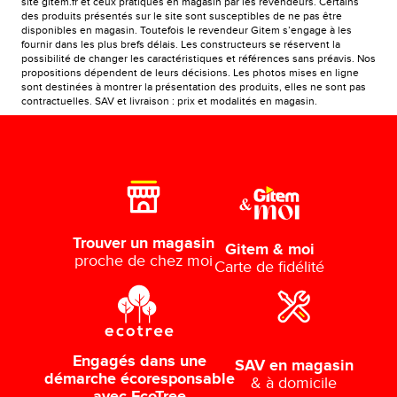
site gitem.fr et ceux pratiqués en magasin par les revendeurs. Certains
des produits présentés sur le site sont susceptibles de ne pas être
disponibles en magasin. Toutefois le revendeur Gitem s’engage à les
fournir dans les plus brefs délais. Les constructeurs se réservent la
possibilité de changer les caractéristiques et références sans préavis. Nos
propositions dépendent de leurs décisions. Les photos mises en ligne
sont destinées à montrer la présentation des produits, elles ne sont pas
contractuelles. SAV et livraison : prix et modalités en magasin.
Trouver un magasin
Gitem & moi
proche de chez moi
Carte de fidélité
Engagés dans une
SAV en magasin
démarche écoresponsable
& à domicile