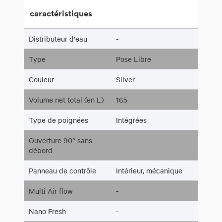
caractéristiques
Distributeur d'eau
-
Type
Pose Libre
Couleur
Silver
Volume net total (en L)
165
Type de poignées
Intégrées
Ouverture 90° sans
-
débord
Panneau de contrôle
Intérieur, mécanique
Multi Air flow
-
Nano Fresh
-