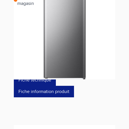
magasin
Estimer les frais de port
Référence
RR220D4BDE
299,00 €
dont éco-p
14,68 €
Fiche technique
Fiche information produit