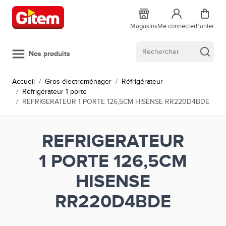
Allez au contenu
Magasins
Me connecter
Panier
Nos produits
Accueil
/
Gros électroménager
/
Réfrigérateur
/
Réfrigérateur 1 porte
/
REFRIGERATEUR 1 PORTE 126,5CM HISENSE RR220D4BDE
REFRIGERATEUR
1 PORTE 126,5CM
HISENSE
RR220D4BDE