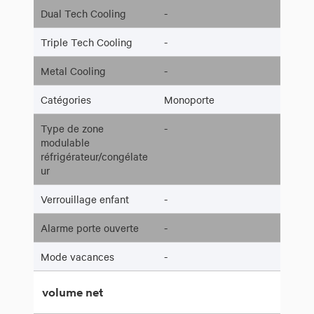
Dual Tech Cooling
-
Triple Tech Cooling
-
Metal Cooling
-
Catégories
Monoporte
Type de zone
-
modulable
réfrigérateur/congélate
ur
Verrouillage enfant
-
Alarme porte ouverte
-
Mode vacances
-
volume net