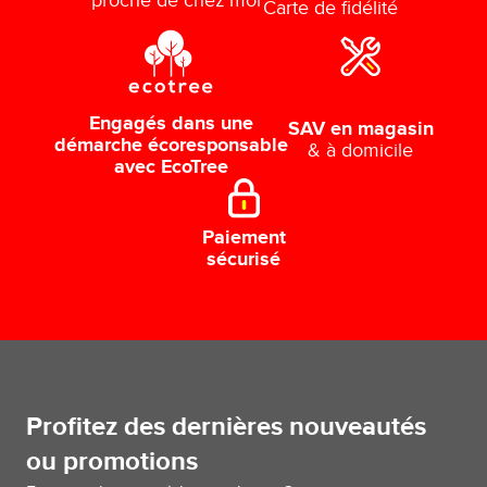
proche de chez moi
Carte de fidélité
Engagés dans une
SAV en magasin
démarche écoresponsable
& à domicile
avec EcoTree
Paiement
sécurisé
Profitez des dernières nouveautés
ou promotions