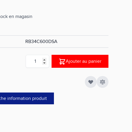
stock en magasin
RB34C600DSA
Quantité
Ajouter au panier
che information produit