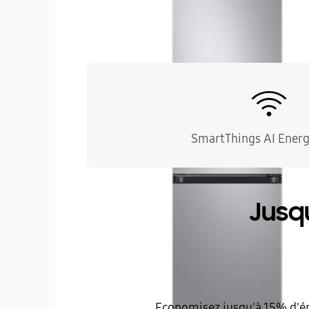
SmartThings AI Ener
Jusq
Economisez jusqu'à 15% d'éne