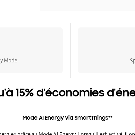
gy Mode
S
u'à 15% d'économies d'éne
Mode AI Energy via SmartThings**
rgie* grâce au Mode AI Energy. Lorsqu'il est activé, il 