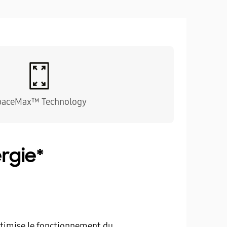
paceMax™ Technology
rgie*
optimise le fonctionnement du