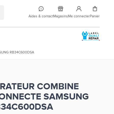
Aides & contact
Magasins
Me connecter
Panier
MSUNG RB34C600DSA
ERATEUR COMBINE
CONNECTE SAMSUNG
B34C600DSA