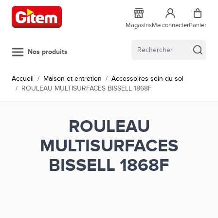
Allez au contenu
Magasins
Me connecter
Panier
Nos produits
Accueil
/
Maison et entretien
/
Accessoires soin du sol
/
ROULEAU MULTISURFACES BISSELL 1868F
ROULEAU
MULTISURFACES
BISSELL 1868F