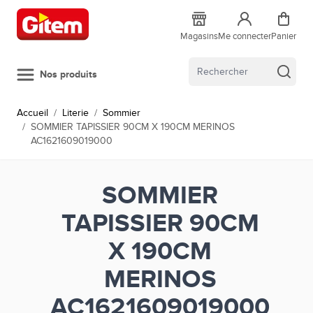
Allez au contenu
Magasins
Me connecter
Panier
Nos produits
Accueil
/
Literie
/
Sommier
/
SOMMIER TAPISSIER 90CM X 190CM MERINOS
AC1621609019000
SOMMIER
TAPISSIER 90CM
X 190CM
MERINOS
AC1621609019000