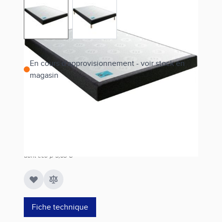
View larger image
View larger image
En cours d'approvisionnement - voir stock en
magasin
Estimer les frais de port
Référence
AC1621609019000
424,00 €
dont éco-p
5,63 €
Fiche technique