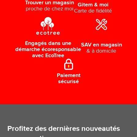
Trouver un magasin
Gitem & moi
proche de chez moi
Carte de fidélité
Engagés dans une
SAV en magasin
démarche écoresponsable
& à domicile
avec EcoTree
Paiement
sécurisé
Profitez des dernières nouveautés