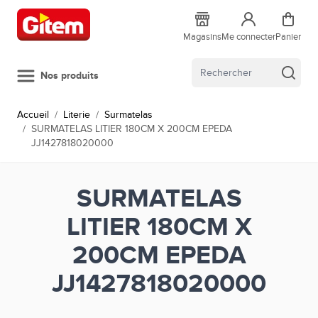
Allez au contenu
Magasins
Me connecter
Panier
Nos produits
Accueil
/
Literie
/
Surmatelas
/
SURMATELAS LITIER 180CM X 200CM EPEDA
JJ1427818020000
SURMATELAS
LITIER 180CM X
200CM EPEDA
JJ1427818020000