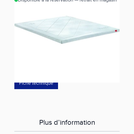
Disponible à la réservation — retrait en magasin
Estimer les frais de port
Référence
JJ1427818020000
465,00 €
dont éco-p
7,50 €
Fiche technique
Plus d’information