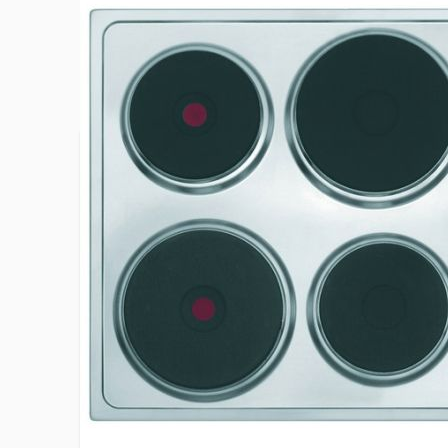
Plus d’information
Dimensions d'encastrement hxlxp
4 x 56 x 
EAN
8033945
Largeur du produit
58.5 cm
Niveau(x) de puissance
6
Nombre et type de foyers
4 foyers é
Poids net du produit
11 kg
Position des commandes
Latérale