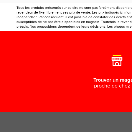
Tous les produits présentés sur ce site ne sont pas forcément disponibl
revendeur de fixer librement ses prix de vente. Les prix indiqués ici n’
indépendant. Par conséquent, il est possible de constater des écarts entr
susceptibles de ne pas être disponibles en magasin. Toutefois le revendeu
préavis. Nos propositions dépendent de leurs décisions. Les photos mises
Trouver un mag
proche de chez