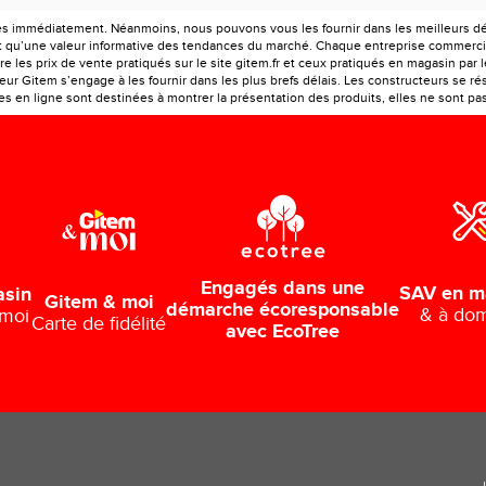
es immédiatement. Néanmoins, nous pouvons vous les fournir dans les meilleurs déla
ont qu’une valeur informative des tendances du marché. Chaque entreprise commercia
e les prix de vente pratiqués sur le site gitem.fr et ceux pratiqués en magasin par 
r Gitem s’engage à les fournir dans les plus brefs délais. Les constructeurs se rés
 en ligne sont destinées à montrer la présentation des produits, elles ne sont pas c
Engagés dans une
SAV en m
asin
Gitem & moi
démarche écoresponsable
& à dom
 moi
Carte de fidélité
avec EcoTree