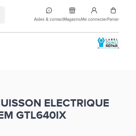
Aides & contact
Magasins
Me connecter
Panier
CUISSON ELECTRIQUE
EM GTL640IX