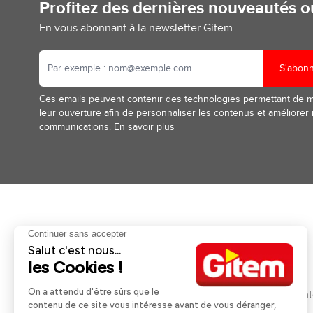
Profitez des dernières nouveautés 
En vous abonnant à la newsletter Gitem
S'abon
Ces emails peuvent contenir des technologies permettant de 
leur ouverture afin de personnaliser les contenus et améliorer
communications.
En savoir plus
Aides et informations
Services
Retour et remboursement
Pose et services
Moyens de paiement
Financement
Nos guides d'achat
Service Après Ven
Livraison et retrait