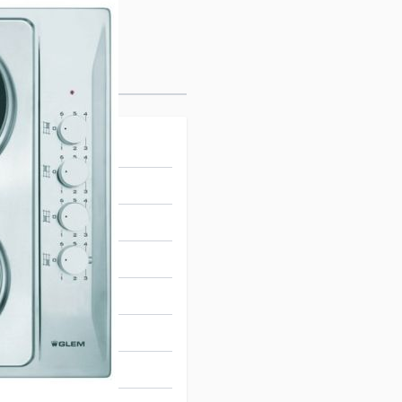
48 cm
383985
lectrique