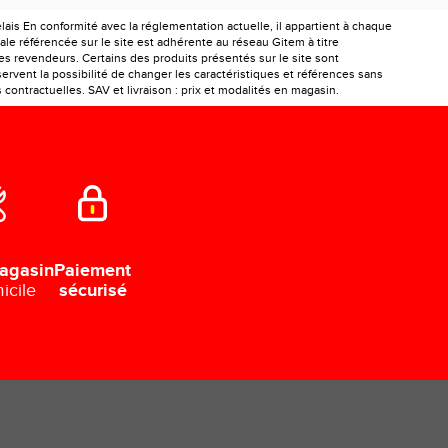
is En conformité avec la réglementation actuelle, il appartient à chaque
le référencée sur le site est adhérente au réseau Gitem à titre
les revendeurs. Certains des produits présentés sur le site sont
ervent la possibilité de changer les caractéristiques et références sans
ontractuelles. SAV et livraison : prix et modalités en magasin.
Paiement
agasin
sécurisé
icile