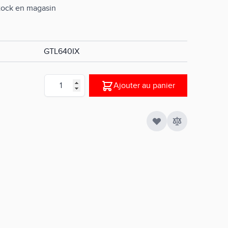
stock en magasin
GTL640IX
Quantité
Ajouter au panier