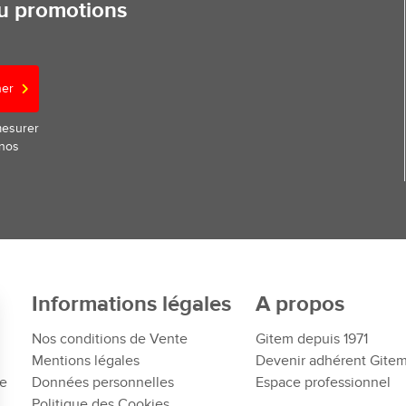
ou promotions
ner
mesurer
 nos
Informations légales
A propos
Nos conditions de Vente
Gitem depuis 1971
Mentions légales
Devenir adhérent Gite
te
Données personnelles
Espace professionnel
Politique des Cookies