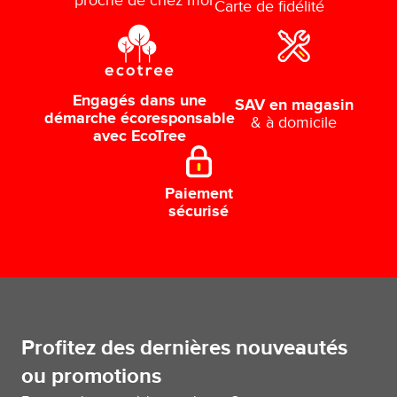
proche de chez moi
Carte de fidélité
Engagés dans une
SAV en magasin
démarche écoresponsable
& à domicile
avec EcoTree
Paiement
sécurisé
Profitez des dernières nouveautés
ou promotions