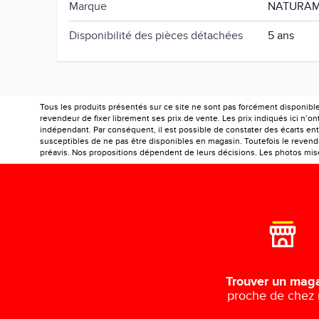
Marque
NATURAM
Disponibilité des pièces détachées
5 ans
Tous les produits présentés sur ce site ne sont pas forcément disponibl
revendeur de fixer librement ses prix de vente. Les prix indiqués ici n’
indépendant. Par conséquent, il est possible de constater des écarts entr
susceptibles de ne pas être disponibles en magasin. Toutefois le revendeu
préavis. Nos propositions dépendent de leurs décisions. Les photos mises
Trouver un mag
proche de chez