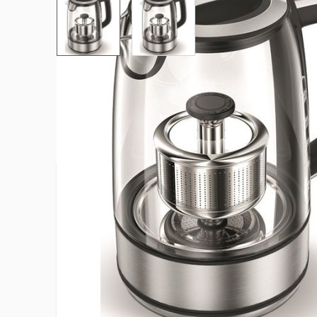
View larger image
View larger image
Plus d’information
Capacité
1,7 L
EAN
34856177
Ecran d'affichage
Oui
Hauteur du produit
25 cm
Largeur du produit
15.3 cm