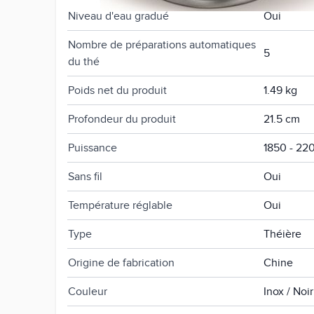
Niveau d'eau gradué
Oui
Nombre de préparations automatiques
5
du thé
Poids net du produit
1.49 kg
Profondeur du produit
21.5 cm
Puissance
1850 - 22
Sans fil
Oui
Température réglable
Oui
Type
Théière
Origine de fabrication
Chine
Couleur
Inox / Noir