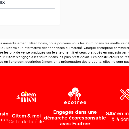
IX
es immédiatement. Néanmoins, nous pouvons vous les fournir dans les meilleurs déla
ont qu’une valeur informative des tendances du marché. Chaque entreprise commercia
e les prix de vente pratiqués sur le site gitem.fr et ceux pratiqués en magasin par 
r Gitem s’engage à les fournir dans les plus brefs délais. Les constructeurs se rés
 en ligne sont destinées à montrer la présentation des produits, elles ne sont pas c
Engagés dans une
SAV en m
asin
Gitem & moi
démarche écoresponsable
& à dom
 moi
Carte de fidélité
avec EcoTree