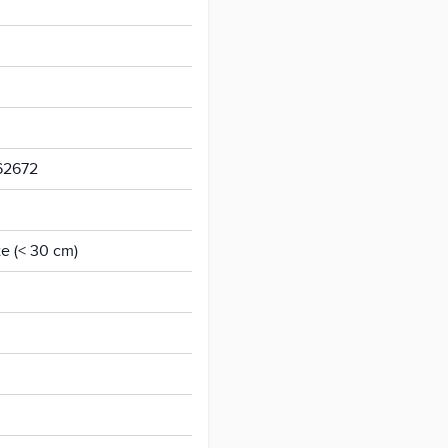
62672
te (< 30 cm)