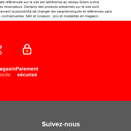
le référencée sur le site est adhérente au réseau Gitem à titre
les revendeurs. Certains des produits présentés sur le site sont
ervent la possibilité de changer les caractéristiques et références sans
ontractuelles. SAV et livraison : prix et modalités en magasin.
Paiement
agasin
sécurisé
icile
Suivez-nous