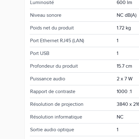
Luminosité
600 lm
Niveau sonore
NC dB(A)
Poids net du produit
1.72 kg
Port Ethernet RJ45 (LAN)
1
Port USB
1
Profondeur du produit
15.7 cm
Puissance audio
2 x 7 W
Rapport de contraste
1000 :1
Résolution de projection
3840 x 21
Résolution informatique
NC
Sortie audio optique
1