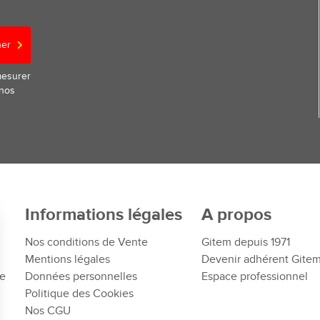
ner
mesurer
 nos
Informations légales
A propos
Nos conditions de Vente
Gitem depuis 1971
Mentions légales
Devenir adhérent Gite
te
Données personnelles
Espace professionnel
Politique des Cookies
Nos CGU