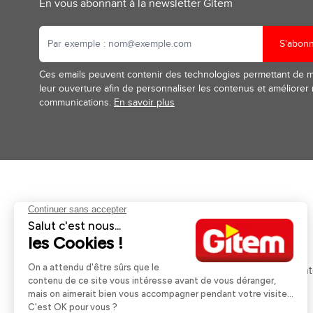
En vous abonnant à la newsletter Gitem
S'abon
Ces emails peuvent contenir des technologies permettant de 
leur ouverture afin de personnaliser les contenus et améliorer
communications.
En savoir plus
Aides et informations
Services
Retour et remboursement
Pose et services
Moyens de paiement
Financement
Nos guides d'achat
Service Après Ven
Livraison et retrait
Rappels Produits