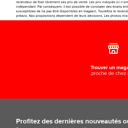
revendeur de fixer librement ses prix de vente. Les prix indiqués ici n’
indépendant. Par conséquent, il est possible de constater des écarts entr
susceptibles de ne pas être disponibles en magasin. Toutefois le revendeu
préavis. Nos propositions dépendent de leurs décisions. Les photos mises
Trouver un mag
proche de chez
Profitez des dernières nouveautés 