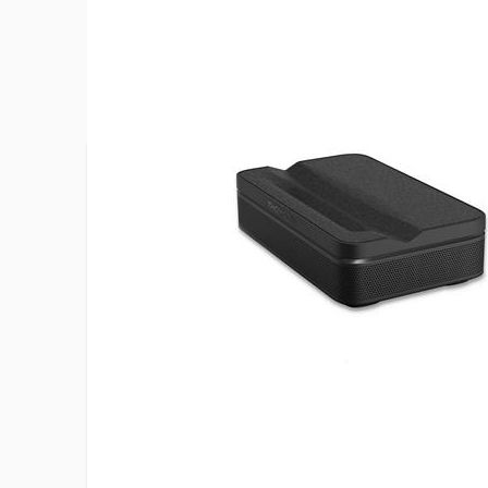
Plus d’information
Alimentation
Batterie o
Assistant vocal intégré
Google
Compatible 3D
Non
Compatible HDR 10
Oui
Compatible HDR 10+
Oui
Compatible HDR HLG
Oui
Connecté
Wi-Fi et B