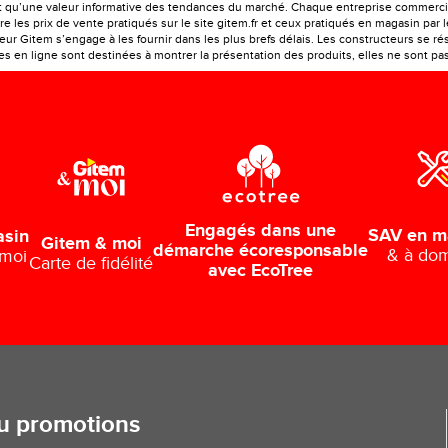
ont qu’une valeur informative des tendances du marché. Chaque entreprise commercia
e les prix de vente pratiqués sur le site gitem.fr et ceux pratiqués en magasin par 
r Gitem s’engage à les fournir dans les plus brefs délais. Les constructeurs se rés
 en ligne sont destinées à montrer la présentation des produits, elles ne sont pas c
Engagés dans une
SAV en m
asin
Gitem & moi
démarche écoresponsable
& à dom
 moi
Carte de fidélité
avec EcoTree
ou promotions