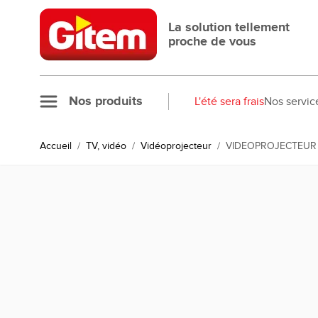
Allez au contenu
La solution tellement
proche de vous
Nos produits
L'été sera frais
Nos servic
Accueil
/
TV, vidéo
/
Vidéoprojecteur
/
VIDEOPROJECTEUR