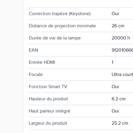
Consommation en fonctionnement
72 W
Correction trapèze (Keystone)
Oui
Distance de projection minimale
26 cm
Durée de vie de la lampe
20000 h
EAN
91201066
Entrée HDMI
1
Focale
Ultra cour
Fonction Smart TV
Oui
Hauteur du produit
6.2 cm
Haut parleur intégré
Oui
Largeur du produit
25.2 cm