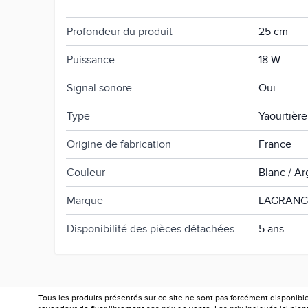
Poids net du produit
2.323 kg
Profondeur du produit
25 cm
Puissance
18 W
Signal sonore
Oui
Type
Yaourtière
Origine de fabrication
France
Couleur
Blanc / Ar
Marque
LAGRANG
Disponibilité des pièces détachées
5 ans
Tous les produits présentés sur ce site ne sont pas forcément disponibl