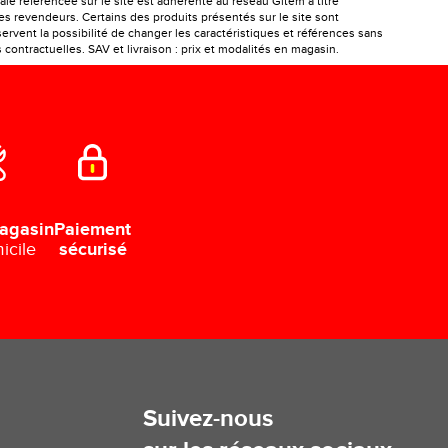
le référencée sur le site est adhérente au réseau Gitem à titre
les revendeurs. Certains des produits présentés sur le site sont
ervent la possibilité de changer les caractéristiques et références sans
ontractuelles. SAV et livraison : prix et modalités en magasin.
Paiement
agasin
sécurisé
icile
Suivez-nous