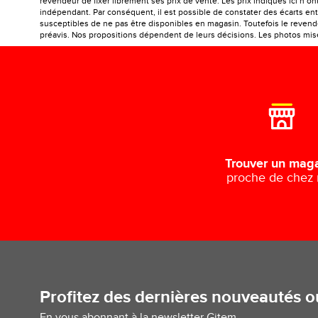
revendeur de fixer librement ses prix de vente. Les prix indiqués ici n’
indépendant. Par conséquent, il est possible de constater des écarts entr
susceptibles de ne pas être disponibles en magasin. Toutefois le revendeu
préavis. Nos propositions dépendent de leurs décisions. Les photos mises
Trouver un mag
proche de chez
Profitez des dernières nouveautés 
En vous abonnant à la newsletter Gitem