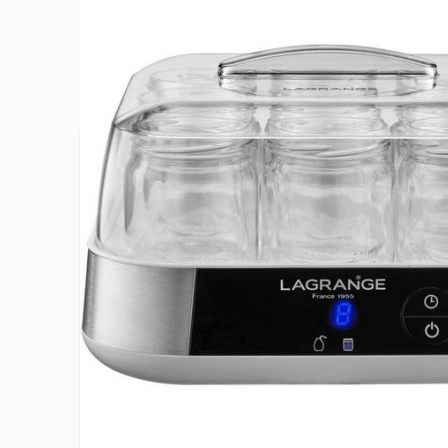
Plus d’information
Arrêt automatique
Oui
Capacité
9 pots en 
EAN
31962045
Ecran d'affichage
Oui
Hauteur du produit
16 cm
Largeur du produit
26 cm
Minuteur
Jusquà 15