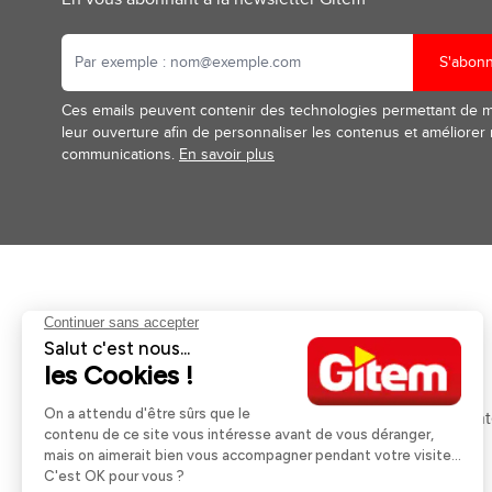
S'abon
Ces emails peuvent contenir des technologies permettant de 
leur ouverture afin de personnaliser les contenus et améliorer
communications.
En savoir plus
Aides et informations
Services
Retour et remboursement
Pose et services
Moyens de paiement
Financement
Nos guides d'achat
Service Après Ven
Livraison et retrait
Rappels Produits