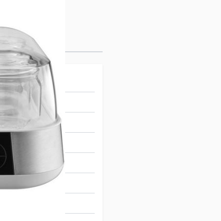
verre de 185 g
90014
 h