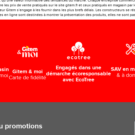
ont qu’une valeur informative des tendances du marché. Chaque entreprise commercia
e les prix de vente pratiqués sur le site gitem.fr et ceux pratiqués en magasin par 
r Gitem s’engage à les fournir dans les plus brefs délais. Les constructeurs se rés
 en ligne sont destinées à montrer la présentation des produits, elles ne sont pas c
Engagés dans une
SAV en m
asin
Gitem & moi
démarche écoresponsable
& à dom
 moi
Carte de fidélité
avec EcoTree
ou promotions