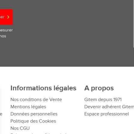
ner
mesurer
 nos
Informations légales
A propos
Nos conditions de Vente
Gitem depuis 1971
Mentions légales
Devenir adhérent Gite
te
Données personnelles
Espace professionnel
Politique des Cookies
Nos CGU