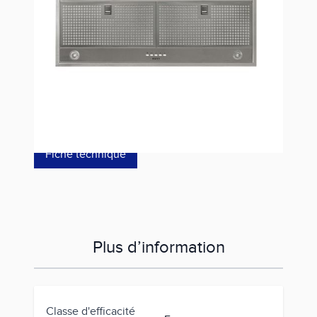
Référence
829/1
774,00 €
dont éco-p
4,68 €
Fiche technique
Plus d’information
Classe d'efficacité