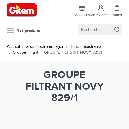
Allez au contenu
Magasins
Me connecter
Panier
Nos produits
Accueil
/
Gros électroménager
/
Hotte encastrable
/
Groupe filtrant
/
GROUPE FILTRANT NOVY 829/1
GROUPE
FILTRANT NOVY
829/1