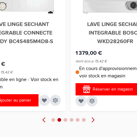
VE LINGE SECHANT
LAVE LINGE SECHA
EGRABLE CONNECTE
INTEGRABLE BOS
DY BC4S485M4D8-S
WKD28260FR
1 379,00 €
dont éco-p
15,42 €
 €
En cours d'approvisionnem
15,42 €
voir stock en magasin
ble en ligne - Voir stock en
in
Réserver en magasin
Ajouter au panier