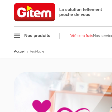
Allez au contenu
La solution tellement
proche de vous
Nos produits
L'été sera frais
Nos servic
Accueil
/
test-lucie