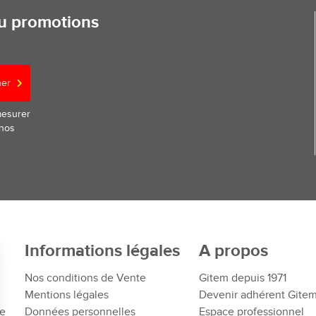
ou promotions
ner
mesurer
 nos
Informations légales
A propos
Nos conditions de Vente
Gitem depuis 1971
Mentions légales
Devenir adhérent Gite
te
Données personnelles
Espace professionnel