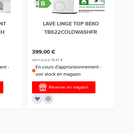
9
NT
LAVE LINGE TOP BEKO
CH
TB622COLDWASHFR
T
399,00 €
449
dont éco-p
15,42 €
dont 
ent -
En cours d'approvisionnement -
En
voir stock en magasin
vo
Réserver en magasin