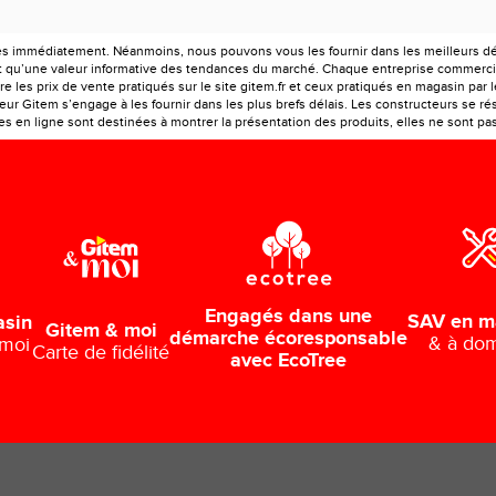
es immédiatement. Néanmoins, nous pouvons vous les fournir dans les meilleurs déla
ont qu’une valeur informative des tendances du marché. Chaque entreprise commercia
e les prix de vente pratiqués sur le site gitem.fr et ceux pratiqués en magasin par 
r Gitem s’engage à les fournir dans les plus brefs délais. Les constructeurs se rés
 en ligne sont destinées à montrer la présentation des produits, elles ne sont pas c
Engagés dans une
SAV en m
asin
Gitem & moi
démarche écoresponsable
& à dom
 moi
Carte de fidélité
avec EcoTree