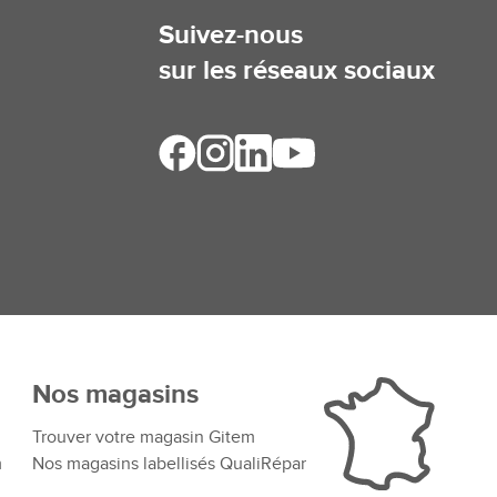
Suivez-nous
sur les réseaux sociaux
Nos magasins
Trouver votre magasin Gitem
m
Nos magasins labellisés QualiRépar