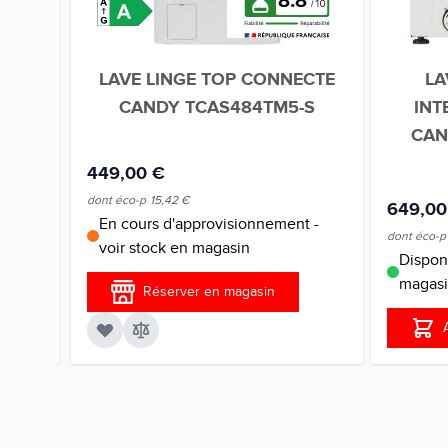
2
8.8
ANDY
LAVE LINGE TOP CONNECTE
LA
CANDY TCAS484TM5-S
INT
CAN
449,00 €
dont éco-p
15,42 €
649,00
En cours d'approvisionnement -
dont éco-p
voir stock en magasin
ock en
Disponi
magas
Réserver en magasin